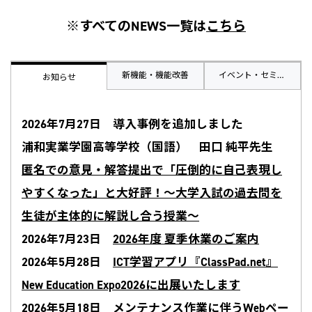
※すべてのNEWS一覧は
こちら
新機能・機能改善
イベント・セミナ
お知らせ
ー・コラム
2026年7月27日 導入事例を追加しました
浦和実業学園高等学校（国語） 田口 純平先生
匿名での意見・解答提出で「圧倒的に自己表現し
やすくなった」と大好評！〜大学入試の過去問を
生徒が主体的に解説し合う授業〜
2
026年7月23日
2026年度 夏季休業のご案内
2026年5月28日
ICT学習アプリ『ClassPad.net』
New Education Expo2026に出展いたします
2026年5月18日
メンテナンス作業に伴うWebペー