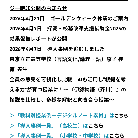
ジ一時非公開のお知らせ
2026年4月21日
ゴールデンウィーク休業のご案内
2026年4月7日
探究・校務改革支援補助金2025の
効果報告レポートが公開
2026年4月7日
導入事例を追加しました
東京立正高等学校（言語文化/論理国語）原子 桂
輔 先生
全員の意見を可視化し比較！AIも活用し“根拠を考
える力”が育つ授業に！〜『伊勢物語（芥川）』の
諸説を比較し、多様な解釈と向き合う授業〜
＞「教科別授業例＋デジタルノート素材」は
こちら
＞「導入事例一覧」（高校生）は
こちら
＞「導入事例一覧」（小学校・中学校）は
こちら