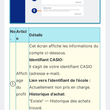
No
Articl
Détails
.
e
Cet écran affiche les informations du
compte ci-dessous.
Identifiant CASIO:
Il s’agit de votre identifiant CASIO
Affich
(adresse e-mail).
age
Lien vers l’identifiant de l’école :
①
du
Actuellement non pris en charge.
profil
Historique d’achat:
“Existe” — Historique des achats
trouvé.