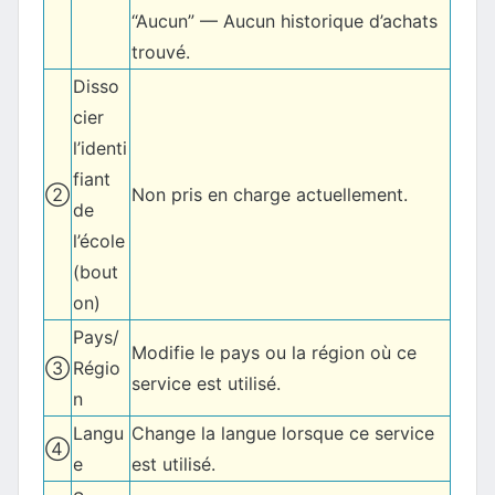
“Aucun” — Aucun historique d’achats
trouvé.
Disso
cier
l’identi
fiant
②
Non pris en charge actuellement.
de
l’école
(bout
on)
Pays/
Modifie le pays ou la région où ce
③
Régio
service est utilisé.
n
Langu
Change la langue lorsque ce service
④
e
est utilisé.