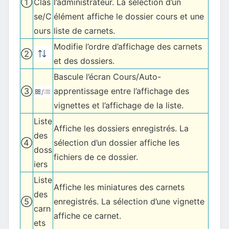
①
Clas
l’administrateur. La sélection d’un
se/C
élément affiche le dossier cours et une
ours
liste de carnets.
Modifie l’ordre d’affichage des carnets
②
et des dossiers.
Bascule l’écran Cours/Auto-
③
apprentissage entre l’affichage des
vignettes et l’affichage de la liste.
Liste
Affiche les dossiers enregistrés. La
des
④
sélection d’un dossier affiche les
doss
fichiers de ce dossier.
iers
Liste
Affiche les miniatures des carnets
des
⑤
enregistrés. La sélection d’une vignette
carn
affiche ce carnet.
ets