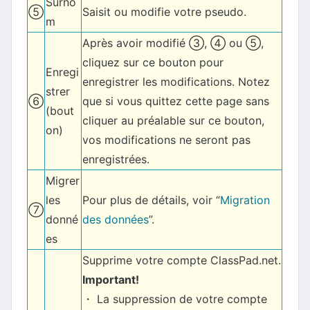
Surno
⑤
Saisit ou modifie votre pseudo.
m
Après avoir modifié ③, ④ ou ⑤,
cliquez sur ce bouton pour
Enregi
enregistrer les modifications. Notez
strer
⑥
que si vous quittez cette page sans
(bout
cliquer au préalable sur ce bouton,
on)
vos modifications ne seront pas
enregistrées.
Migrer
les
Pour plus de détails, voir “
Migration
⑦
donné
des données
”.
es
Supprime votre compte ClassPad.net.
Important!
・ La suppression de votre compte