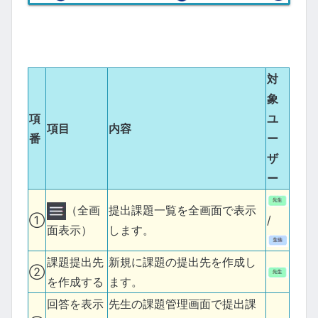
対
象
項
ユ
項目
内容
番
ー
ザ
ー
（全画
提出課題一覧を全画面で表示
①
/
します。
面表示）
課題提出先
新規に課題の提出先を作成し
②
を作成する
ます。
回答を表示
先生の課題管理画面で提出課