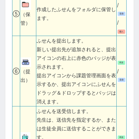
/
作成したふせんをフォルダに保管し
⑤
（保
ます。
/
管）
ふせんを提出します。
新しい提出先が追加されると、提出
アイコンの右上に赤色のバッジが表
示されます。
⑥
/
（提
提出アイコンから課題管理画面を表
出）
示するか、提出アイコンにふせんを
ドラッグ＆ドロップするとバッジは
消えます。
ふせんを送受信します。
先生は、送信先を指定するか、また
は生徒全員に送信することができま
す。