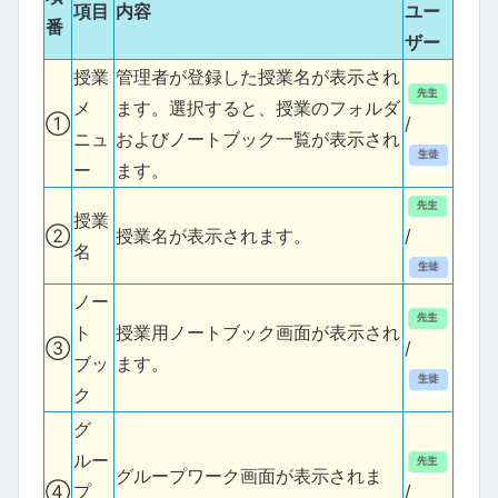
項目
内容
ユー
番
ザー
授業
管理者が登録した授業名が表示され
メ
ます。選択すると、授業のフォルダ
①
/
ニュ
およびノートブック一覧が表示され
ー
ます。
授業
②
授業名が表示されます。
/
名
ノー
ト
授業用ノートブック画面が表示され
③
/
ブッ
ます。
ク
グ
ルー
グループワーク画面が表示されま
④
プ
/