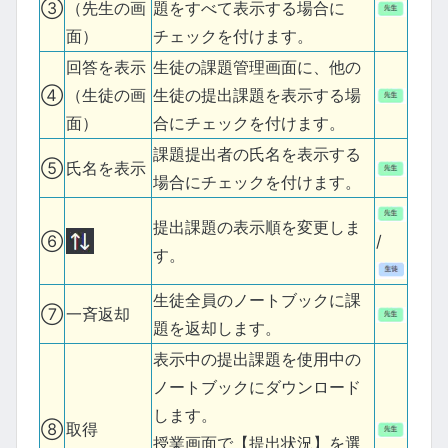
③
（先生の画
題をすべて表示する場合に
面）
チェックを付けます。
回答を表示
生徒の課題管理画面に、他の
④
（生徒の画
生徒の提出課題を表示する場
面）
合にチェックを付けます。
課題提出者の氏名を表示する
⑤
氏名を表示
場合にチェックを付けます。
提出課題の表示順を変更しま
⑥
/
す。
生徒全員のノートブックに課
⑦
一斉返却
題を返却します。
表示中の提出課題を使用中の
ノートブックにダウンロード
します。
⑧
取得
授業画面で【提出状況】を選