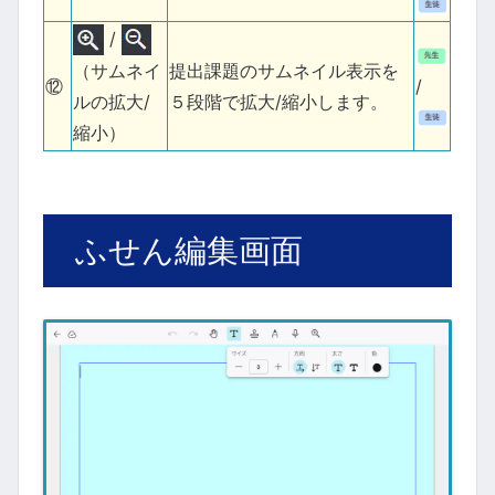
/
提出課題のサムネイル表示を
（サムネイ
⑫
/
５段階で拡大/縮小します。
ルの拡大/
縮小）
ふせん編集画面