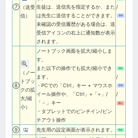
⑦
生徒は、送信先を指定するか、また
/
（送受
は先生に送信することができます。
信）
未確認の受信履歴がある場合は、送
受信アイコンの右上に通知数が表示
されます。
ノートブック画面を拡大/縮小しま
す。
また以下の操作でも拡大/縮小でき
（ノー
ます。
/
トブッ
⑧
・PCでの「Ctrl」キー + マウスホ
クの拡
イール操作や、「Ctrl」+「+」/
/
大/縮
「－」キー
小）
・タブレットでのピンチイン/ピン
チアウト操作
⑨
先生用の設定画面が表示されます。