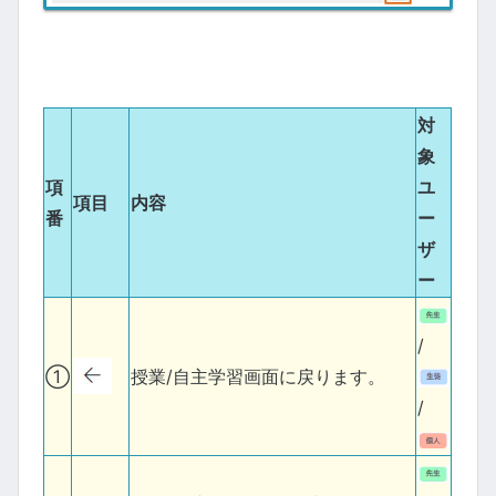
対
象
項
ユ
項目
内容
番
ー
ザ
ー
/
①
授業/自主学習画面に戻ります。
/