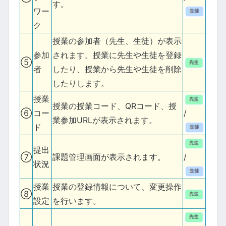
す。
ワー
ク
授業の参加者（先生、生徒）が表示
参加
されます。授業に先生や生徒を登録
⑤
者
したり、授業から先生や生徒を削除
したりします。
授業
授業の授業コード、QRコード、授
⑥
コー
/
業参加URLが表示されます。
ド
提出
⑦
課題管理画面が表示されます。
/
状況
授業
授業の登録情報について、変更操作
⑧
設定
を行います。