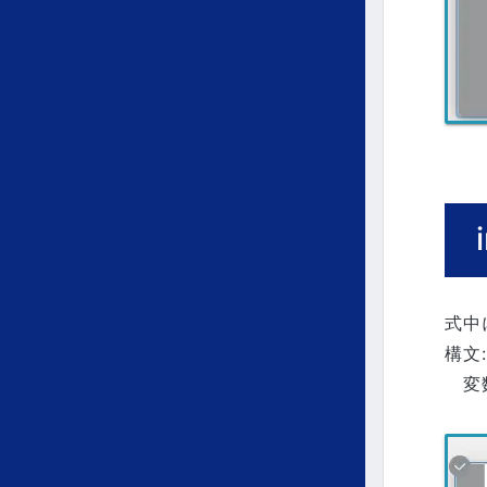
式中
構文: 
変数