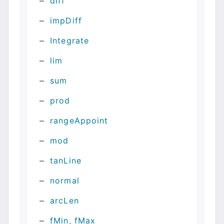
diff
impDiff
Integrate
lim
sum
prod
rangeAppoint
mod
tanLine
normal
arcLen
fMin, fMax