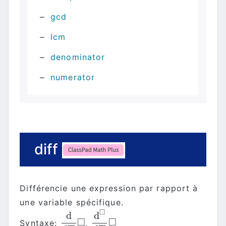
gcd
lcm
denominator
numerator
diff
Différencie une expression par rapport à
une variable spécifique.
□
d
d
□
□
Syntaxe:
,
d
d
■
□
d
□
d
■
□