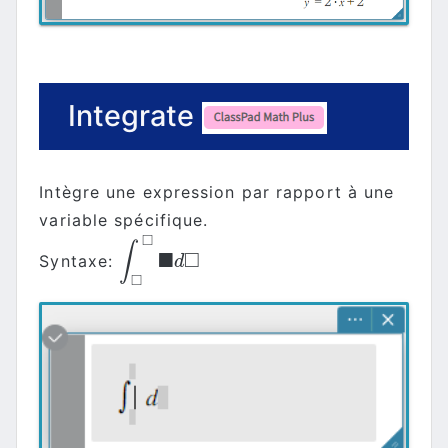
Integrate
Intègre une expression par rapport à une
variable spécifique.
□
∫
■
□
Syntaxe:
∫
□
□
■
d
□
d
□