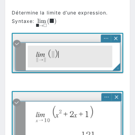
Détermine la limite d’une expression.
■
lim
(
)
Syntaxe:
lim
■
→
□
(
■
)
■
□
→