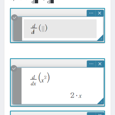
■
■
d
d