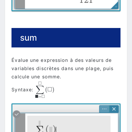
sum
Évalue une expression à des valeurs de
variables discrètes dans une plage, puis
calcule une somme.
□
∑
□
(
)
Syntaxe:
∑
■
=
□
□
(
□
)
■
□
=