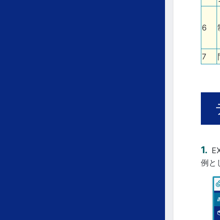
6
7
E
例と