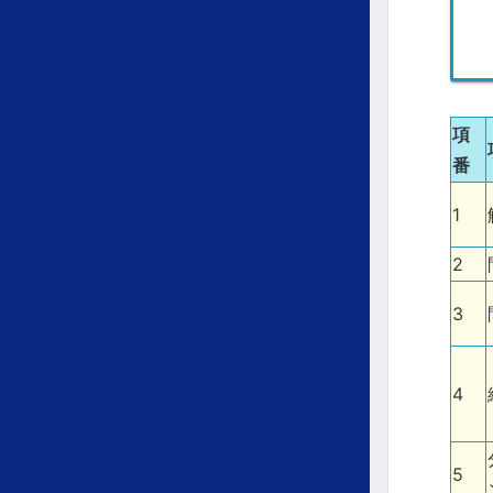
項
番
1
2
3
4
5