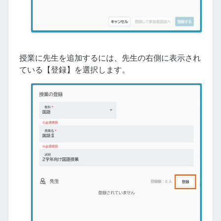
授業に先生を追加するには、先生の右側に表示され
ている【登録】を選択します。