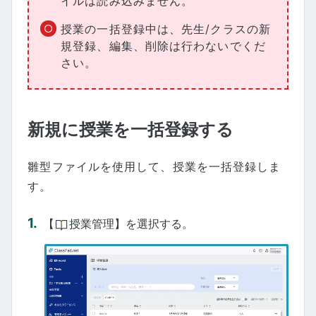
イルは読み込みません。
授業の一括登録中は、先生/クラスの新
規登録、編集、削除は行わないでくだ
さい。
新規に授業を一括登録する
雛型ファイルを使用して、授業を一括登録しま
す。
【
授業管理】を選択する。