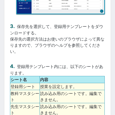
保存先を選択して、登録用テンプレートをダウ
ンロードする。
保存先の選択方法はお使いのブラウザによって異な
りますので、ブラウザのヘルプを参照してくださ
い。
登録用テンプレート内には、以下のシートがあ
ります。
シート名
内容
登録用シート
授業を設定します。
教科マスタシー
読み込み用のシートです。編集で
ト
きません。
先生マスタシー
読み込み用のシートです。編集で
ト
きません。