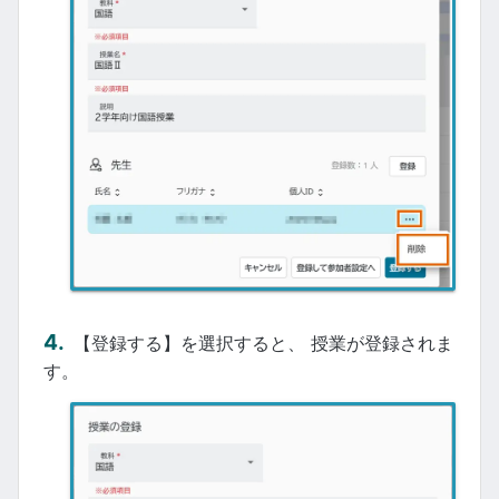
【登録する】を選択すると、 授業が登録されま
す。