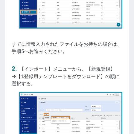
すでに情報入力されたファイルをお持ちの場合は、
手順5へお進みください。
【インポート】メニューから、【新規登録】
→【1.登録用テンプレートをダウンロード】の順に
選択する。