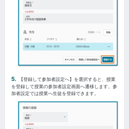
【登録して参加者設定へ】を選択すると、授業
を登録して授業の参加者設定画面へ遷移します。参
加者設定では授業へ生徒を登録できます。