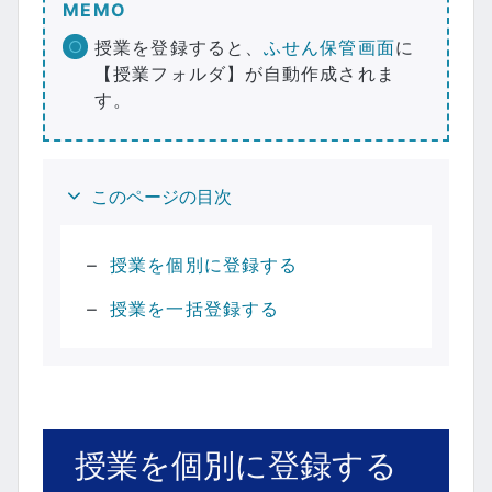
MEMO
授業を登録すると、
ふせん保管画面
に
【授業フォルダ】が自動作成されま
す。
このページの目次
授業を個別に登録する
授業を一括登録する
授業を個別に登録する