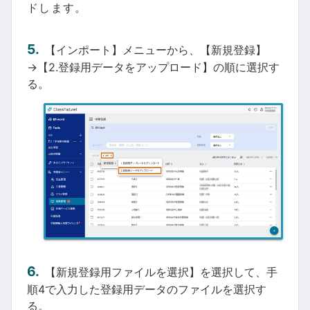
ドします。
【インポート】メニューから、【新規登録】
→【2.登録用データをアップロード】の順に選択す
る。
【新規登録用ファイルを選択】を選択して、手
順4で入力した登録用データのファイルを選択す
る。