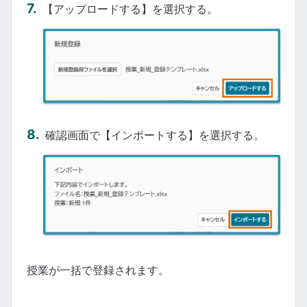
【アップロードする】を選択する。
確認画面で【インポートする】を選択する。
授業が一括で登録されます。