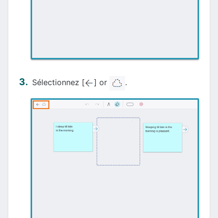
Sélectionnez [
] or
.