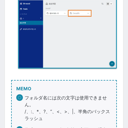
MEMO
フォルダ名には次の文字は使用できませ
ん。
/、:、*、?、”、<、>、|、半角のバックス
ラッシュ