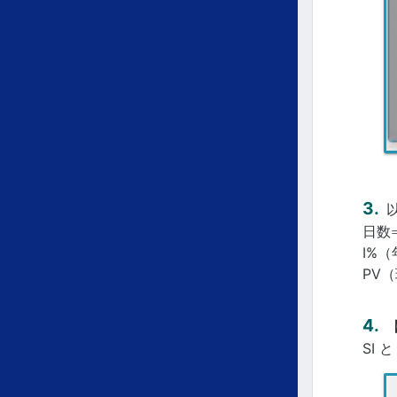
日数
I%
PV
SI 