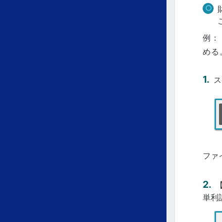
例：
める
ス
ファ
単利