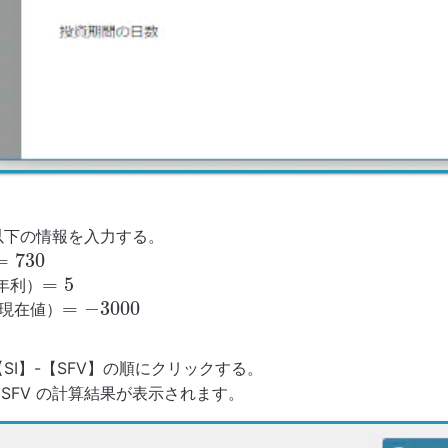
以下の情報を入力する。
=
730
=
730
=
5
（年利）
=
5
=
−
3000
（現在値）
=
−
3000
【SI】-【SFV】の順にクリックする。
と SFV の計算結果が表示されます。