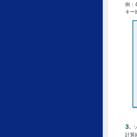
例：
キー
計算