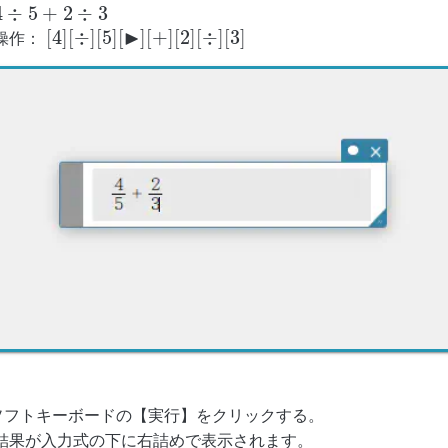
4
÷
5
+
2
÷
3
4
÷
5
+
2
÷
3
▶
[
4
]
[
÷
]
[
5
]
[
]
[
+
]
[
2
]
[
÷
]
[
3
]
操作：
[
4
]
[
÷
]
[
5
]
[
▸
]
[
+
]
[
2
]
[
÷
]
[
3
]
ソフトキーボードの【実行】をクリックする。
結果が入力式の下に右詰めで表示されます。