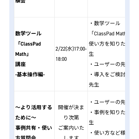
験会
・数学ツール
数学ツール
「ClassPad Math」の
「ClassPad
使い方を知りたい先
2/22(水)17:00-
Math」
生
18:00
講座
・ユーザーの先生
-基本操作編-
・導入をご検討中の
先生
・ユーザーの先生
～より活用する
開催が決ま
・事例を知りたい先
ために～
り次第
生
事例共有・使い
ご案内いた
・使い方など様々な
方質問会
します