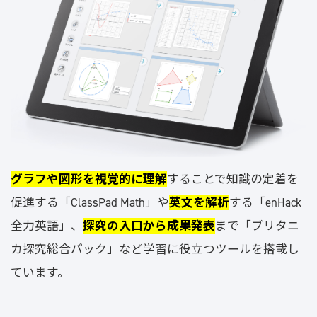
グラフや図形を視覚的に理解
することで知識の定着を
促進する「ClassPad Math」や
英文を解析
する「enHack
全力英語」、
探究の入口から成果発表
まで「ブリタニ
カ探究総合パック」など学習に役立つツールを搭載し
ています。