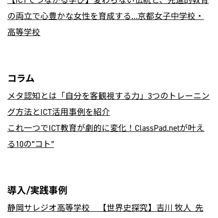
【ICTでつながる学び】変わらない伝統と、先進的教育
の両立で心豊かな女性を育成する…京都女子中学校・
高等学校
コラム
メタ認知とは「自分を客観視する力」3つのトレーニン
グ方法とICT活用事例を紹介
これ一つでICT教育が劇的に変化！ClassPad.netが叶え
る10の”コト”
導入/実践事例
静岡サレジオ高等学校
【世界史探究】吉川 牧人 先