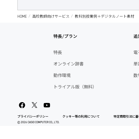
HOME
高校教師向けサービス
教科別授業例＋デジタルノート素材
特長/プラン
追
特長
電
オンライン辞書
単
動作環境
数
トライアル版（無料）
プライバシーポリシー
クッキー等の利用について
特定商取引法に基
© 2026 CASIO COMPUTER CO., LTD.