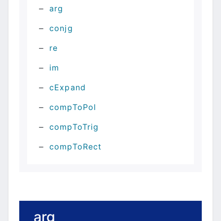
arg
conjg
re
im
cExpand
compToPol
compToTrig
compToRect
arg