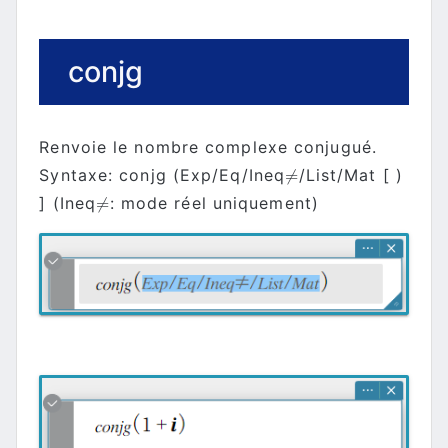
conjg
Renvoie le nombre complexe conjugué.
Syntaxe: conjg (Exp/Eq/Ineq
/List/Mat [ )
≠
≠
] (Ineq
: mode réel uniquement)
≠
≠