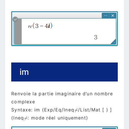
im
Renvoie la partie imaginaire d’un nombre
complexe
Syntaxe: im (Exp/Eq/Ineq
/List/Mat [ ) ]
≠
≠
(Ineq
: mode réel uniquement)
≠
≠