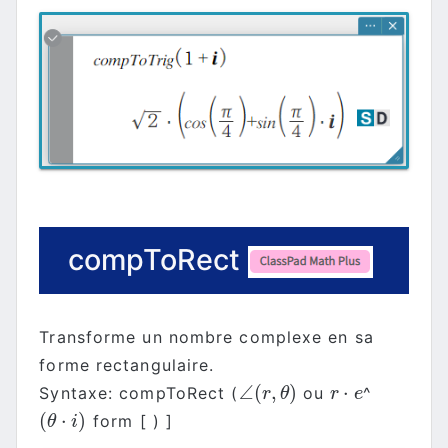
compToRect
Transforme un nombre complexe en sa
forme rectangulaire.
∠
(
,
)
⋅
Syntaxe: compToRect (
ou
^
∠
(
r
,
θ
)
r
⋅
e
r
θ
r
e
(
⋅
)
form [ ) ]
(
θ
⋅
i
)
θ
i