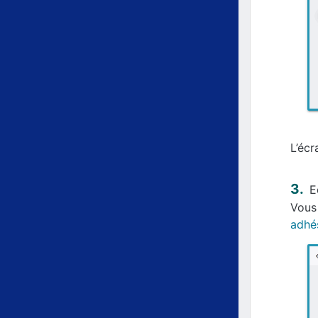
L’écr
E
Vous 
adhé