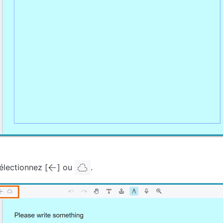
électionnez [
] ou
.