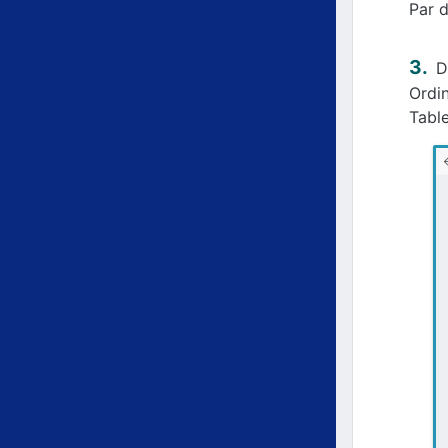
Par d
D
Ordin
Table