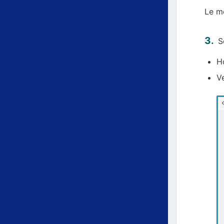
Le me
S
Ho
Ve