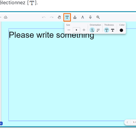
électionnez [
].