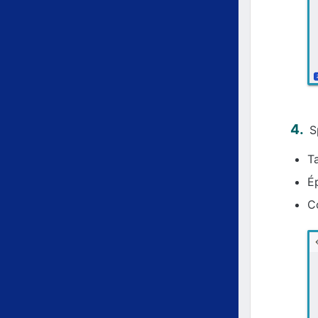
S
T
Ép
C