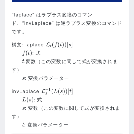
“laplace” はラプラス変換のコマン
ド、“invLaplace” は逆ラプラス変換のコマンド
です。
(
(
)
)
[
]
構文: laplace
L
L
t
(
f
(
t
)
)
[
s
]
f
t
s
t
(
)
: 式
f
(
t
)
f
t
:変数（この変数に関して式が変換されま
t
t
す）
: 変換パラメーター
s
s
−
1
(
(
)
)
[
]
invLaplace
L
L
s
−
1
(
L
(
s
)
)
[
t
]
L
s
t
s
(
)
: 式
L
(
s
)
L
s
: 変数（この変数に関して式が変換されま
s
s
す）
: 変換パラメーター
t
t