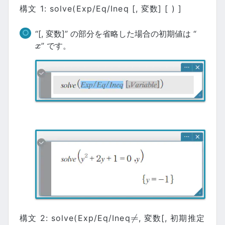
構文 1: solve(Exp/Eq/Ineq [, 変数] [ ) ]
“[, 変数]” の部分を省略した場合の初期値は “
” です。
x
x
≠
構文 2: solve(Exp/Eq/Ineq
, 変数[, 初期推定
≠