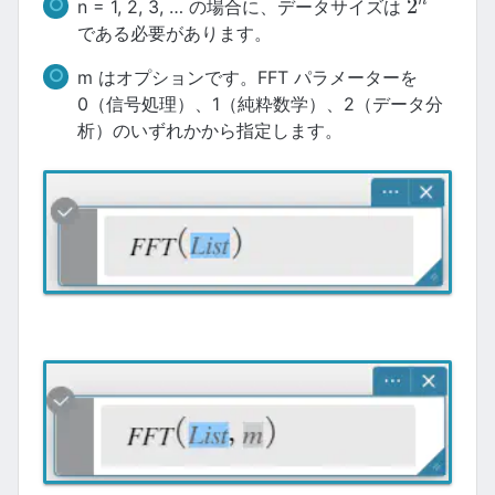
2
n
n = 1, 2, 3, … の場合に、データサイズは
2
n
である必要があります。
m はオプションです。FFT パラメーターを
0（信号処理）、1（純粋数学）、2（データ分
析）のいずれかから指定します。