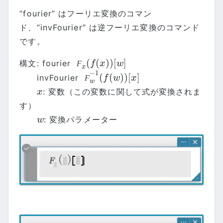
“fourier” はフーリエ変換のコマン
ド、“invFourier” は逆フーリエ変換のコマンド
です。
(
(
)
)
[
]
構文: fourier
Ϝ
x
(
f
(
x
)
)
[
w
]
Ϝ
f
x
w
x
−
1
(
(
)
)
[
]
invFourier
Ϝ
w
−
1
(
f
(
w
)
)
[
x
]
Ϝ
f
w
x
w
: 変数（この変数に関して式が変換されま
x
x
す）
: 変換パラメーター
w
w