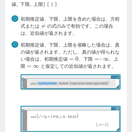
値, 下限, 上限] [ ) ]
初期推定値、下限、上限を含めた場合は、方程
≠
式または
の式のみで有効です。この場合
≠
は、近似値が返されます。
初期推定値、下限、上限を省略した場合は、真
の値が返されます。ただし、真の値が得られな
=
0
=
–
∞
い場合は、初期推定値
、下限
、上
=
0
=
–
∞
=
∞
限
と仮定しての近似値が返されます。
=
∞