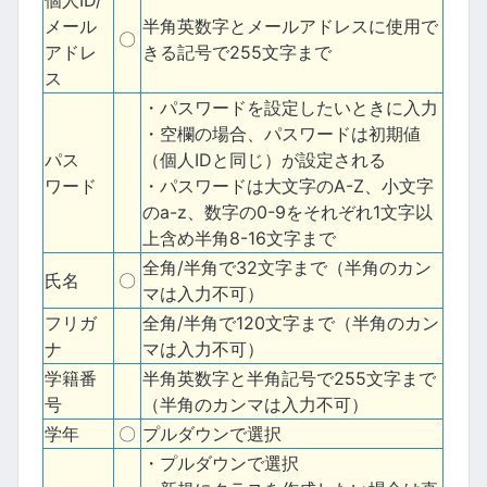
メール
半角英数字とメールアドレスに使用で
〇
アドレ
きる記号で255文字まで
ス
・パスワードを設定したいときに入力
・空欄の場合、パスワードは初期値
パス
（個人IDと同じ）が設定される
ワード
・パスワードは大文字のA-Z、小文字
のa-z、数字の0-9をそれぞれ1文字以
上含め半角8-16文字まで
全角/半角で32文字まで（半角のカン
氏名
〇
マは入力不可）
フリガ
全角/半角で120文字まで（半角のカン
ナ
マは入力不可）
学籍番
半角英数字と半角記号で255文字まで
号
（半角のカンマは入力不可）
学年
〇
プルダウンで選択
・プルダウンで選択