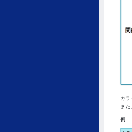
カラ
また
例