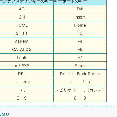
ーグラフスティッキーのキー
キーボードのキー
AC
Tab
ON
Insert
HOME
Home
SHIFT
F3
ALPHA
F4
CATALOG
F6
Tools
F7
= / EXE
Enter
DEL
Delete Back Space
＋ － × ÷
+ - * /
. / ,
.（ピリオド） ,（カンマ）
0 – 9
0 － 9
EMO