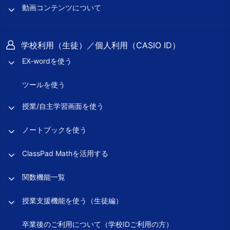
動画コンテンツについて
学校利用（生徒）／個人利用（CASIO ID）
EX-wordを使う
ツールを使う
授業/自主学習画面を使う
ノートブックを使う
ClassPad Mathを活用する
関数機能一覧
授業支援機能を使う（生徒編）
卒業後のご利用について（学校IDご利用の方）