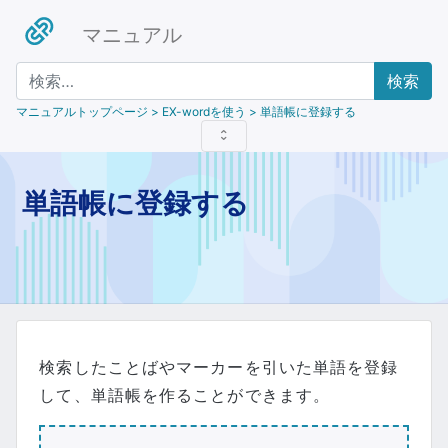
マニュアル
検索
マニュアルトップページ
> EX-wordを使う > 単語帳に登録する
単語帳に登録する
検索したことばやマーカーを引いた単語を登録
して、単語帳を作ることができます。