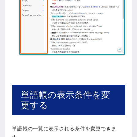
単語帳の表示条件を変
更する
単語帳の一覧に表示される条件を変更できま
す。