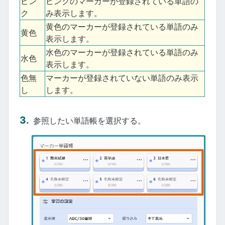
ピン
ピンクのマーカーが登録されている単語の
ク
み表示します。
黄色のマーカーが登録されている単語のみ
黄色
表示します。
水色のマーカーが登録されている単語のみ
水色
表示します。
色無
マーカーが登録されていない単語のみ表示
し
します。
参照したい単語帳を選択する。