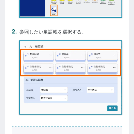
参照したい単語帳を選択する。