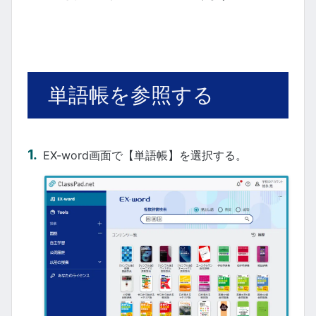
単語帳を参照する
EX-word画面で【単語帳】を選択する。