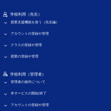
学校利用（先生）
授業支援機能を使う（先生編）
アカウントの登録や管理
クラスの登録や管理
授業の登録や管理
学校利用（管理者）
管理者の操作について
本サービスの開始/終了
アカウントの登録や管理