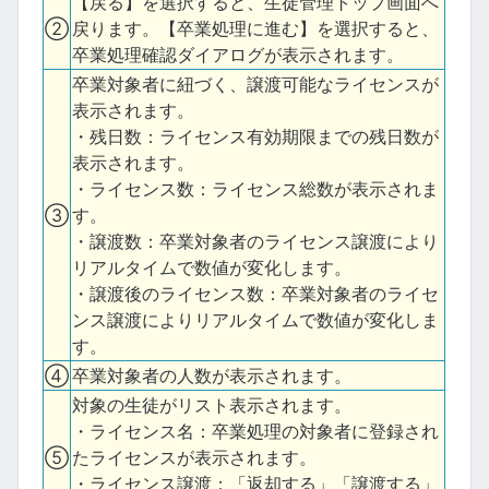
【戻る】を選択すると、生徒管理トップ画面へ
②
戻ります。【卒業処理に進む】を選択すると、
卒業処理確認ダイアログが表示されます。
卒業対象者に紐づく、譲渡可能なライセンスが
表示されます。
・残日数：ライセンス有効期限までの残日数が
表示されます。
・ライセンス数：ライセンス総数が表示されま
③
す。
・譲渡数：卒業対象者のライセンス譲渡により
リアルタイムで数値が変化します。
・譲渡後のライセンス数：卒業対象者のライセ
ンス譲渡によりリアルタイムで数値が変化しま
す。
④
卒業対象者の人数が表示されます。
対象の生徒がリスト表示されます。
・ライセンス名：卒業処理の対象者に登録され
⑤
たライセンスが表示されます。
・ライセンス譲渡：「返却する」「譲渡する」