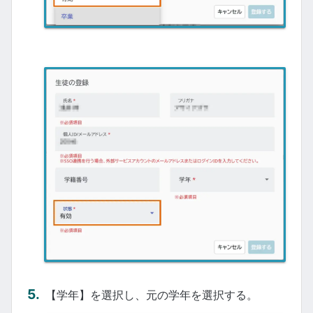
【学年】を選択し、元の学年を選択する。