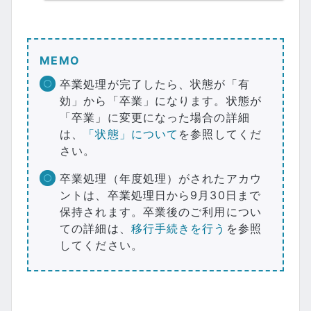
MEMO
卒業処理が完了したら、状態が「有
効」から「卒業」になります。状態が
「卒業」に変更になった場合の詳細
は、
「状態」について
を参照してくだ
さい。
卒業処理（年度処理）がされたアカウ
ントは、卒業処理日から9月30日まで
保持されます。卒業後のご利用につい
ての詳細は、
移行手続きを行う
を参照
してください。