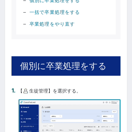
個別に卒業処理をする
一括で卒業処理をする
卒業処理をやり直す
個別に卒業処理をする
【
生徒管理】を選択する。