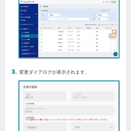
変更ダイアログが表示されます。