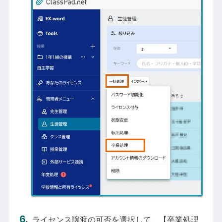
ライセンス譲渡の可否を選択して、【卒業処理