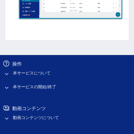
操作
本サービスについて
本サービスの開始/終了
動画コンテンツ
動画コンテンツについて