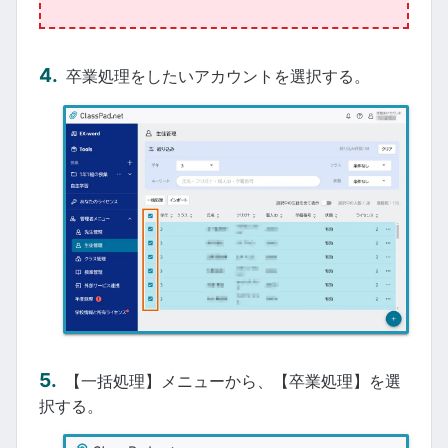
卒業処理をしたいアカウントを選択する。
【一括処理】メニューから、【卒業処理】を選
択する。