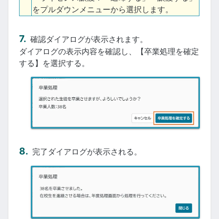
をプルダウンメニューから選択します。
確認ダイアログが表示されます。
ダイアログの表示内容を確認し、【卒業処理を確定
する】を選択する。
完了ダイアログが表示される。