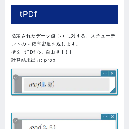
tPDf
指定されたデータ値 (x) に対する、スチューデ
ントの
確率密度を返します。
t
t
構文: tPDf (x, 自由度 [ ) ]
計算結果出力: prob