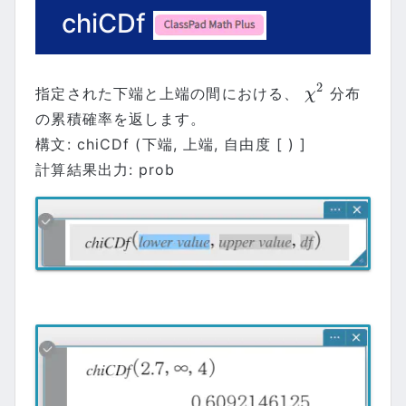
chiCDf
2
指定された下端と上端の間における、
分布
χ
2
χ
の累積確率を返します。
構文: chiCDf (下端, 上端, 自由度 [ ) ]
計算結果出力: prob