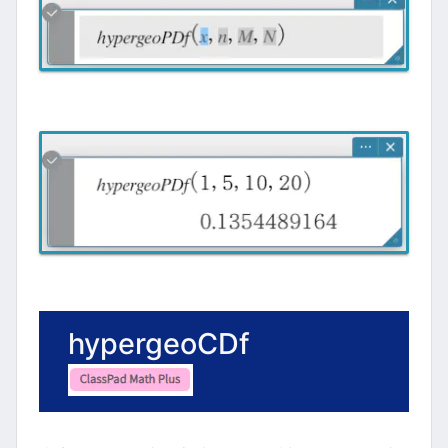
hypergeoCDf