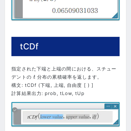
tCDf
指定された下端と上端の間における、スチュー
デントの
分布の累積確率を返します。
t
t
構文: tCDf (下端, 上端, 自由度 [ ) ]
計算結果出力: prob, tLow, tUp