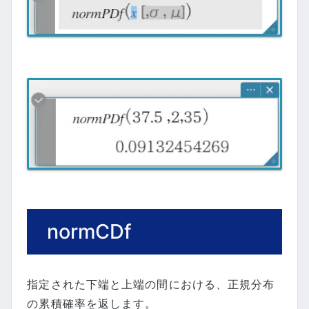
normCDf
指定された下端と上端の間における、正規分布
の累積確率を返します。