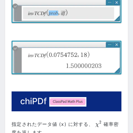
chiPDf
2
指定されたデータ値 (x) に対する、
確率密
χ
2
χ
度を返します。