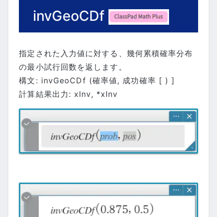
invGeoCDf
指定された入力値に対する、幾何累積確率分布
の最小試行回数を返します。
構文: invGeoCDf (確率値, 成功確率 [ ) ]
計算結果出力: xInv, *xInv