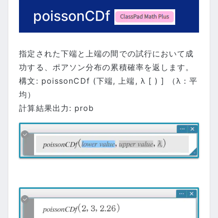
poissonCDf
指定された下端と上端の間での試行において成
功する、ポアソン分布の累積確率を返します。
構文: poissonCDf (下端, 上端, λ [ ) ] （λ：平
均）
計算結果出力: prob