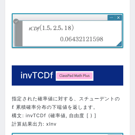
invTCDf
指定された確率値に対する、スチューデントの
累積確率分布の下端値を返します。
t
t
構文: invTCDf (確率値, 自由度 [ ) ]
計算結果出力: xInv