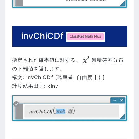
invChiCDf
2
指定された確率値に対する、
累積確率分布
χ
2
χ
の下端値を返します。
構文: invChiCDf (確率値, 自由度 [ ) ]
計算結果出力: xInv