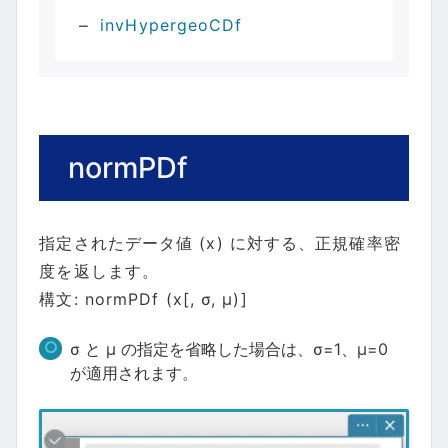
invHypergeoCDf
normPDf
指定されたデータ値 (x) に対する、正規確率密
度を返します。
構文: normPDf (x[, σ, μ)]
σ と μ の指定を省略した場合は、σ=1、μ=0
が適用されます。