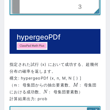
hypergeoPDf
指定された試行 (x) において成功する、超幾何
分布の確率を返します。
構文: hypergeoPDf (x, n, M, N [ ) ]
（
： 母集団からの抽出要素数、
： 母集団
n
M
n
M
における成功数、
： 母集団要素数）
N
N
計算結果出力: prob