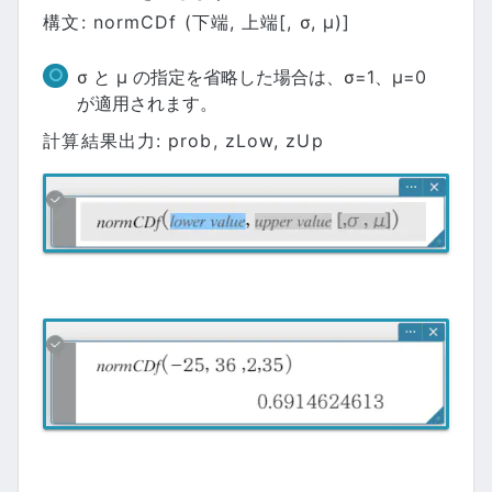
構文: normCDf (下端, 上端[, σ, μ)]
σ と μ の指定を省略した場合は、σ=1、μ=0
が適用されます。
計算結果出力: prob, zLow, zUp