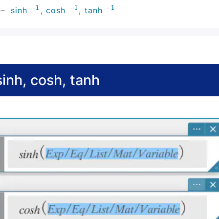
−
1
−
1
−
1
sinh
, cosh
, tanh
−
1
−
1
−
1
sinh, cosh, tanh