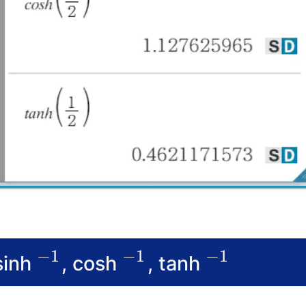
−
1
−
1
−
1
sinh
, cosh
, tanh
−
1
−
1
−
1