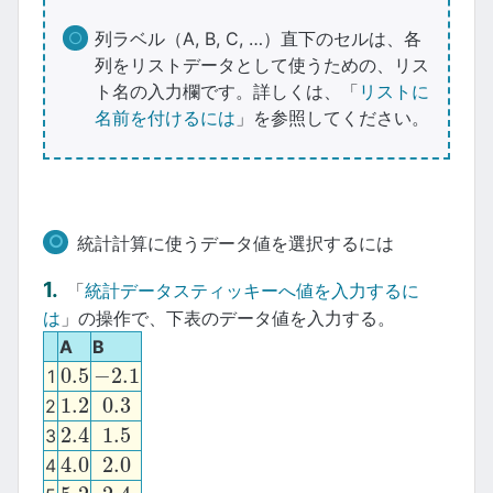
列ラベル（A, B, C, …）直下のセルは、各
列をリストデータとして使うための、リス
ト名の入力欄です。詳しくは、「
リストに
名前を付けるには
」を参照してください。
統計計算に使うデータ値を選択するには
「
統計データスティッキーへ値を入力するに
は
」の操作で、下表のデータ値を入力する。
A
B
0.5
−
2.1
1
0.5
−
2.1
1.2
0.3
2
1.2
0.3
2.4
1.5
3
2.4
1.5
4.0
2.0
4
4.0
2.0