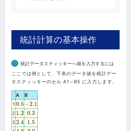
統計計算の基本操作
統計データスティッキーへ値を入力するには
ここでは例として、下表のデータ値を統計デー
タスティッキーのセル A1～B5 に入力します。
A
B
0.5
−
2.1
1
0.5
−
2.1
1.2
0.3
2
1.2
0.3
2.4
1.5
3
2.4
1.5