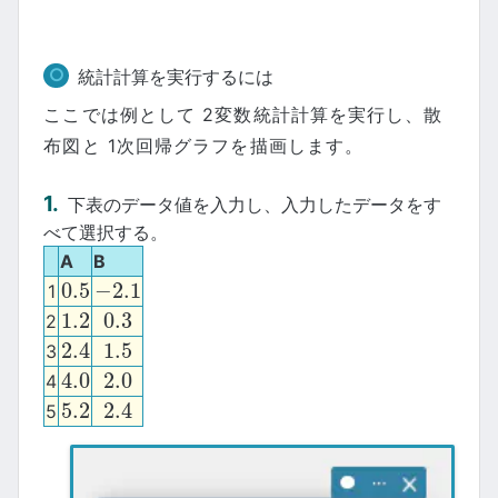
統計計算を実行するには
ここでは例として 2変数統計計算を実行し、散
布図と 1次回帰グラフを描画します。
下表のデータ値を入力し、入力したデータをす
べて選択する。
A
B
0.5
−
2.1
1
0.5
−
2.1
1.2
0.3
2
1.2
0.3
2.4
1.5
3
2.4
1.5
4.0
2.0
4
4.0
2.0
5.2
2.4
5
5.2
2.4