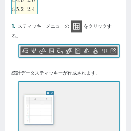
4.0
2.0
4
4.0
2.0
5.2
2.4
5
5.2
2.4
スティッキーメニューの
をクリックす
る。
統計データスティッキーが作成されます。