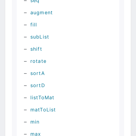
seq
augment
fill
subList
shift
rotate
sortA
sortD
listToMat
matToList
min
max