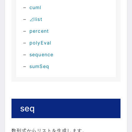
cuml
⊿list
percent
polyEval
sequence
sumSeq
seq
数列式からリストを生成します。