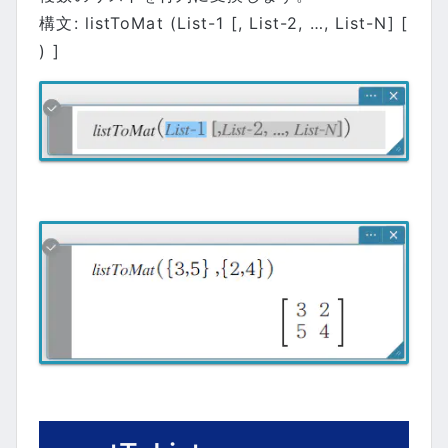
構文: listToMat (List-1 [, List-2, …, List-N] [
) ]