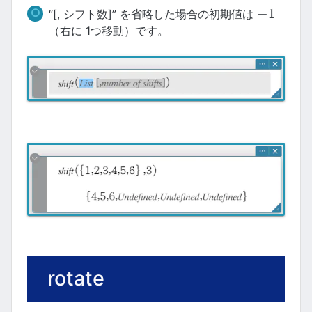
−
1
“[, シフト数]” を省略した場合の初期値は
−
1
（右に 1つ移動）です。
rotate