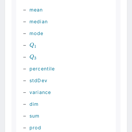
mean
median
mode
Q
1
Q
1
Q
3
Q
3
percentile
stdDev
variance
dim
sum
prod