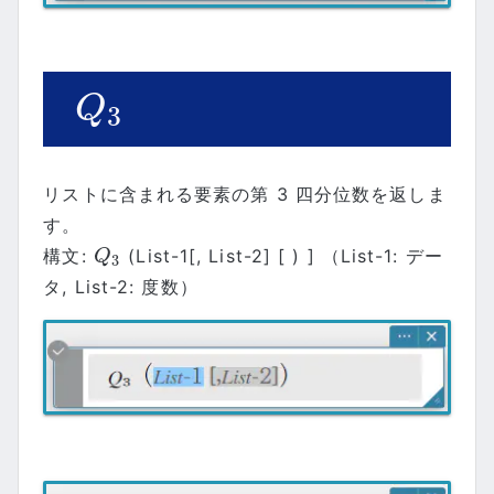
Q
3
Q
3
リストに含まれる要素の第 3 四分位数を返しま
す。
構文:
(List-1[, List-2] [ ) ] （List-1: デー
Q
3
Q
3
タ, List-2: 度数）