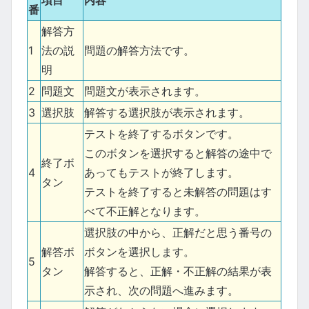
項目
内容
番
解答方
1
法の説
問題の解答方法です。
明
2
問題文
問題文が表示されます。
3
選択肢
解答する選択肢が表示されます。
テストを終了するボタンです。
このボタンを選択すると解答の途中で
終了ボ
4
あってもテストが終了します。
タン
テストを終了すると未解答の問題はす
べて不正解となります。
選択肢の中から、正解だと思う番号の
解答ボ
ボタンを選択します。
5
タン
解答すると、正解・不正解の結果が表
示され、次の問題へ進みます。